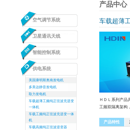
产品中心
空气调节系统
车载超薄
卫星通讯天线
智能控制系统
供电系统
美国康明斯奥南发电机
多美达静音发电机
取力发电机
ＨＤＬ系列产品
车载超薄工频纯正弦波充逆变
工频双隔离架构
一体机
车载工频纯正弦波充逆变一体
机
产品特性
车载高频纯正弦波逆变器