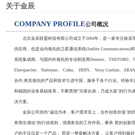
关于金辰
COMPANY PROFILE
公司概况
北京金辰联盟科技有限公司成立于2004年，是一家专注旅居
供应商，也是业内领先的卫星通信系统(Satllite Communicati
系统集成商。与国内外领先的专业制造商Dometic、THEFORD、THUL 
Eberspaecher、Narbonne、 Colku、 HDIN、 Yersy Confum、ARA
合作,将其领先的产品和技术引进中国，服务于各个行业。经验丰
和稳固的业务基础体系，不断贯彻“完善自身，乃成大器”的行为
决方案。
金辰公司崇尚“诚信为本，客户需求至上，合作创造价值”的经
务萌生感动”的行动准则，强调务实的工作作风，秉承-贯的创新
户的不仅仅是一个产品， 而是一整套解决方案， 让客户得到最